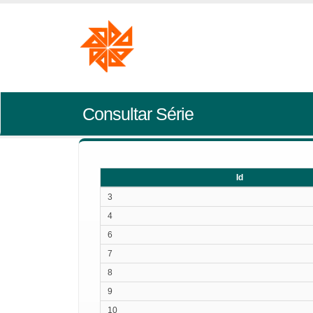
Consultar Série
Id
Id
3
4
6
7
8
9
10