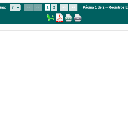
ina:
1
2
Página 1 de 2 -- Registros 